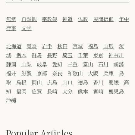
無常
自然観
宗教観
神道
仏教
民間信仰
年中
行事
文学
北海道
青森
岩手
秋田
宮城
福島
山形
茨
城
栃木
群馬
長野
埼玉
千葉
東京
神奈川
静岡
山梨
岐阜
愛知
三重
富山
石川
新潟
福井
滋賀
京都
奈良
和歌山
大阪
兵庫
鳥
取
島根
岡山
広島
山口
徳島
香川
愛媛
高
知
福岡
佐賀
長崎
大分
熊本
宮崎
鹿児島
沖縄
Popular Articles