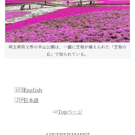
埼玉県秩父市の羊山公園は、一面に芝桜が植えられた「芝桜の
丘」で知られている。
English
日本語
⇒
Topページ
ADVERTISEMENT