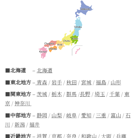
■
北海道
–
北海道
■
東北地方
–
青森
/
岩手
/
秋田
/
宮城
/
福島
/
山形
■
関東地方
–
茨城
/
栃木
/
群馬
/
長野
/
埼玉
/
千葉
/
東
京
/
神奈川
■
中部地方
–
静岡
/
山梨
/
岐阜
/
愛知
/
三重
/
富山
/
石
川
/
新潟
/
福井
■
近畿地方
–
滋賀
/
京都
/
奈良
/
和歌山
/
大阪
/
兵庫