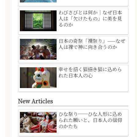
わびさびとは何か｜なぜ日本
人は「欠けたもの」に美を見
るのか
日本の奇祭「裸祭り」——なぜ
人は裸で神に向き合うのか
幸せを招く猫――招き猫に込めら
れた日本人の心
New Articles
ひな祭り──ひな人形に込め
られた願いと、日本人の信仰
のかたち