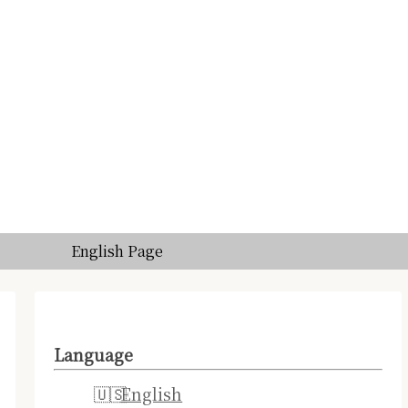
English Page
Language
English