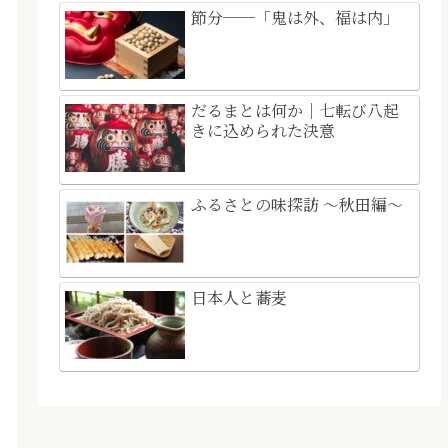
節分──「鬼は外、福は内」
だるまとは何か｜七転び八起
きに込められた決意
ふるさとの味探訪 ～秋田編～
日本人と蕎麦