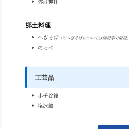
弥彦神社
郷土料理
へぎそば
<※へぎそばについては別記事で解説
のっぺ
工芸品
小千谷縮
塩沢紬