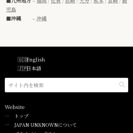
■
九州地方
–
福岡
/
佐賀
/
長崎
/
大分
/
熊本
/
宮崎
/
鹿
児島
■
沖縄
–
沖縄
English
日本語
Website
─
トップ
─
JAPAN UNKNOWNについて