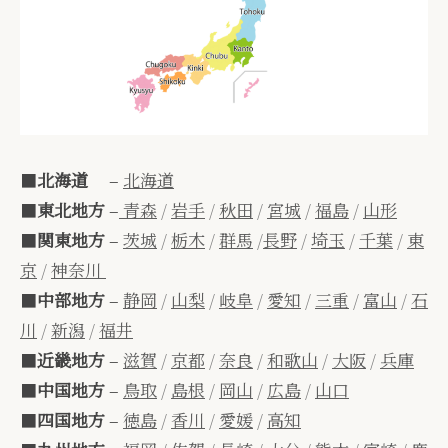
■
北海道
–
北海道
■
東北地方
–
青森
/
岩手
/
秋田
/
宮城
/
福島
/
山形
■
関東地方
–
茨城
/
栃木
/
群馬
/
長野
/
埼玉
/
千葉
/
東
京
/
神奈川
■
中部地方
–
静岡
/
山梨
/
岐阜
/
愛知
/
三重
/
富山
/
石
川
/
新潟
/
福井
■
近畿地方
–
滋賀
/
京都
/
奈良
/
和歌山
/
大阪
/
兵庫
■
中国地方
–
鳥取
/
島根
/
岡山
/
広島
/
山口
■
四国地方
–
徳島
/
香川
/
愛媛
/
高知