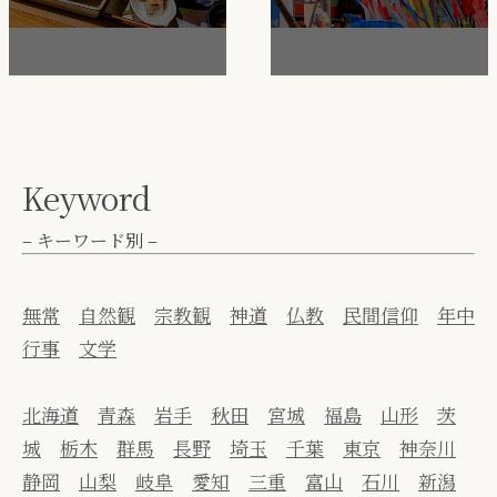
Keyword
– キーワード別 –
無常
自然観
宗教観
神道
仏教
民間信仰
年中
行事
文学
北海道
青森
岩手
秋田
宮城
福島
山形
茨
城
栃木
群馬
長野
埼玉
千葉
東京
神奈川
静岡
山梨
岐阜
愛知
三重
富山
石川
新潟