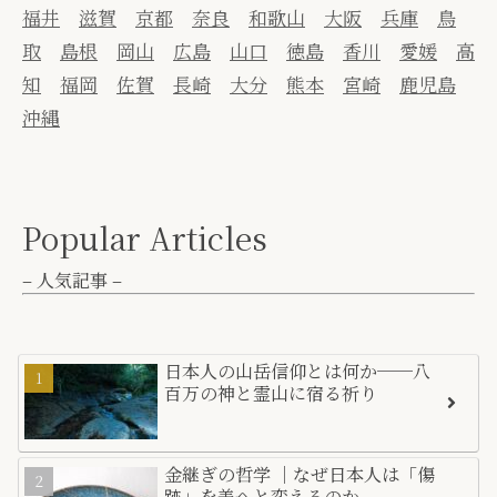
福井
滋賀
京都
奈良
和歌山
大阪
兵庫
鳥
取
島根
岡山
広島
山口
徳島
香川
愛媛
高
知
福岡
佐賀
長崎
大分
熊本
宮崎
鹿児島
沖縄
Popular Articles
– 人気記事 –
日本人の山岳信仰とは何か──八
百万の神と霊山に宿る祈り
金継ぎの哲学 ｜なぜ日本人は「傷
跡」を美へと変えるのか